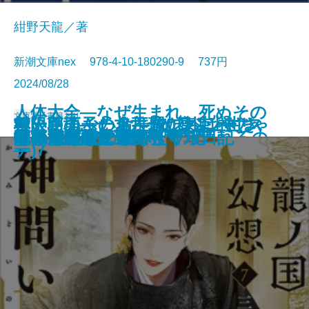
紺野天龍／著
新潮文庫nex 978-4-10-180290-9 737円
2024/08/28
人体大全―なぜ生まれ、死ぬその
文庫
電子書籍あり
救いたくない命―俺たちは神じゃ
無人島のふたり―120日以上生き
ケーキ王子の名推理(スペシャリ
極限団地―一九六一 東京ハウス
邯鄲の島遥かなり〔上〕
とんちき 蔦重青春譜
花と茨―七代目市川團十郎―
捨て童子・松平忠輝〔上〕
捨て童子・松平忠輝〔中〕
捨て童子・松平忠輝〔下〕
日まで無意識に動き続けられるの
狐の嫁入り 幽世の薬剤師
龍ノ国幻想7 神問いの応
これはただの夏
死に急ぐ鯨たち・もぐら日記
雀の手帖
京に鬼の棲む里ありて
探花―隠蔽捜査9―
あのころなにしてた？
狂った宴
ない2―
なくちゃ日記―
テ)7
―
か―