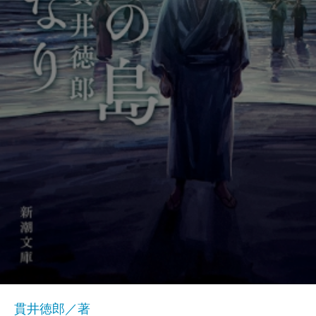
貫井徳郎／著