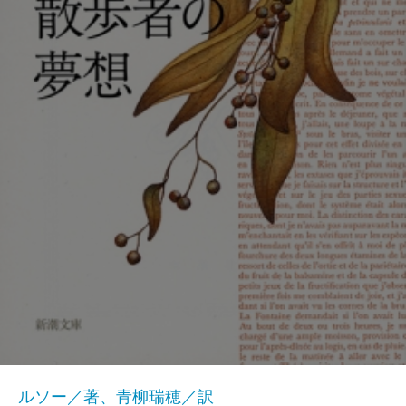
ルソー／著、青柳瑞穂／訳