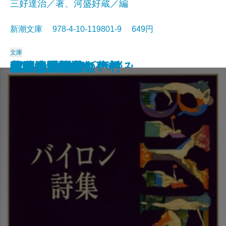
三好達治／著、河盛好蔵／編
新潮文庫 978-4-10-119801-9 649円
文庫
孤独な散歩者の夢想
ゲーテ詩集
脂肪の塊・テリエ館
パルムの僧院〔下〕
巴里の憂鬱
若きウェルテルの悩み
ハイネ詩集
女の一生
パルムの僧院〔上〕
三好達治詩集
バイロン詩集
春琴抄
風立ちぬ・美しい村
ヴィヨンの妻
北原白秋詩集
萩原朔太郎詩集
ヘッセ詩集
春の嵐
椿姫
春