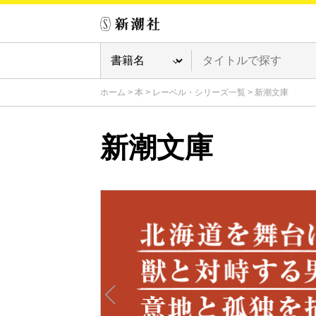
ホーム
>
本
>
レーベル・シリーズ一覧
>
新潮文庫
新潮文庫