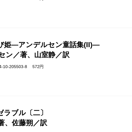
姫―アンデルセン童話集(II)―
セン／著、山室静／訳
-10-205503-8 572円
ゼラブル〔二〕
著、佐藤朔／訳