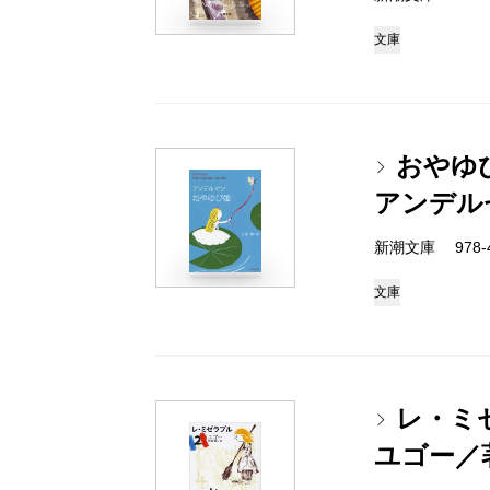
文庫
おやゆび
アンデル
新潮文庫 978-4
文庫
レ・ミ
ユゴー／