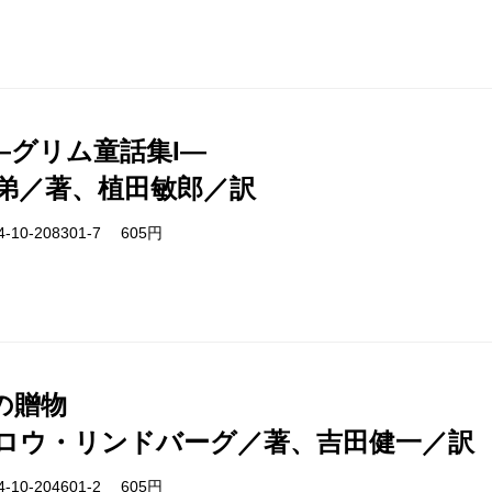
―グリム童話集I―
弟／著、植田敏郎／訳
-10-208301-7 605円
の贈物
ロウ・リンドバーグ／著、吉田健一／訳
-10-204601-2 605円