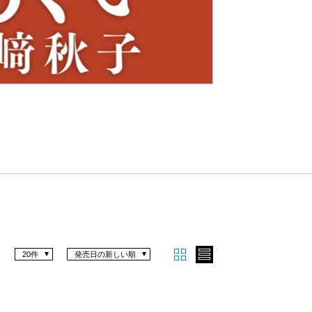
Nex
t
20件
発売日の新しい順