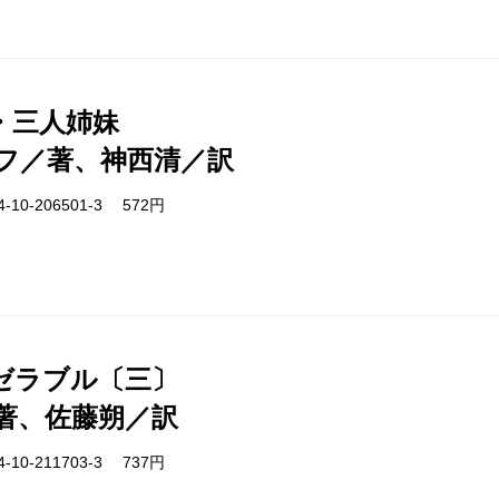
・三人姉妹
フ／著、神西清／訳
-10-206501-3 572円
ゼラブル〔三〕
著、佐藤朔／訳
-10-211703-3 737円