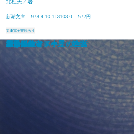
北杜夫／著
新潮文庫 978-4-10-113103-0 572円
文庫
電子書籍あり
眠狂四郎無頼控〔六〕
日日平安
芽むしり仔撃ち
忍ぶ川
梟の城
海辺の光景
しぶちん
しろばんば
香華
どくとるマンボウ航海記
プールサイド小景・静物
おはん
大炊介始末
ドストエフスキイの生活
楢山節考
紀ノ川
蒼き狼
可愛いエミリー
天平の甍
ひかりごけ