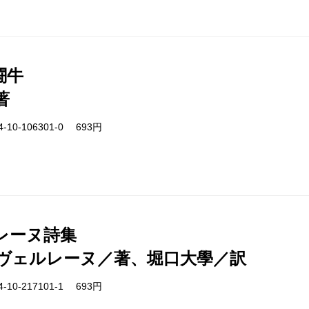
闘牛
著
-10-106301-0 693円
レーヌ詩集
ヴェルレーヌ／著、堀口大學／訳
-10-217101-1 693円