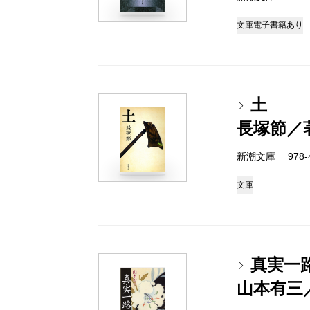
文庫
電子書籍あり
土
長塚節／
新潮文庫 978-4
文庫
真実一
山本有三