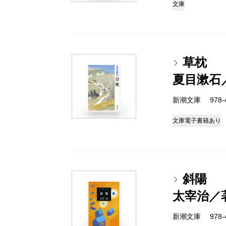
文庫
草枕
夏目漱石
新潮文庫 978-4
文庫
電子書籍あり
斜陽
太宰治／
新潮文庫 978-4