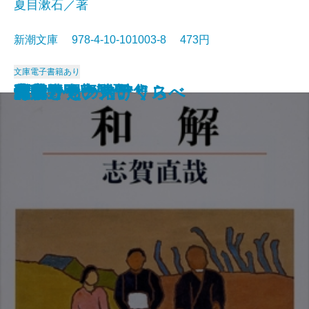
夏目漱石／著
新潮文庫 978-4-10-101003-8 473円
文庫
電子書籍あり
猟銃・闘牛
ヴェルレーヌ詩集
草枕
斜陽
高村光太郎詩集
歌行燈・高野聖
土
真実一路
老妓抄
坊っちゃん
和解
ヰタ・セクスアリス
出家とその弟子
にごりえ・たけくらべ
武蔵野
白痴
青年
雁
それから
門