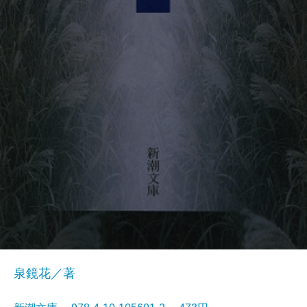
泉鏡花／著