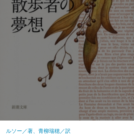
ルソー／著、青柳瑞穂／訳