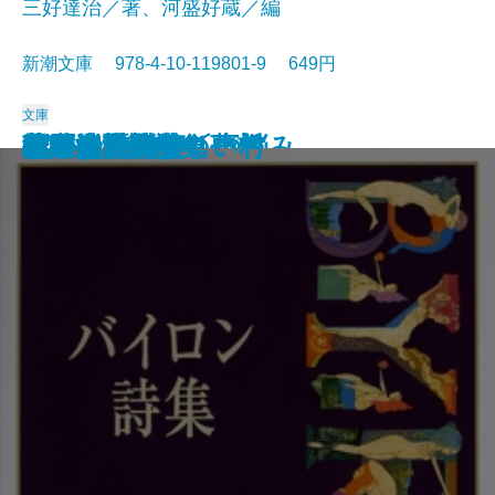
三好達治／著、河盛好蔵／編
新潮文庫 978-4-10-119801-9 649円
文庫
孤独な散歩者の夢想
ゲーテ詩集
脂肪の塊・テリエ館
パルムの僧院〔下〕
巴里の憂鬱
若きウェルテルの悩み
ハイネ詩集
女の一生
パルムの僧院〔上〕
三好達治詩集
バイロン詩集
春琴抄
風立ちぬ・美しい村
ヴィヨンの妻
北原白秋詩集
萩原朔太郎詩集
ヘッセ詩集
春の嵐
椿姫
春