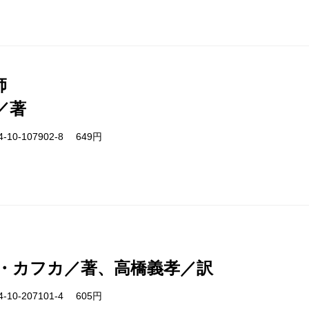
師
／著
-10-107902-8 649円
・カフカ／著、高橋義孝／訳
-10-207101-4 605円