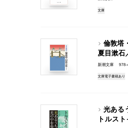
文庫
倫敦塔
夏目漱石
新潮文庫 978-4
文庫
電子書籍あり
光ある
トルスト