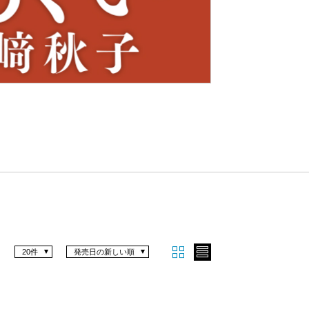
Nex
t
20件
発売日の新しい順