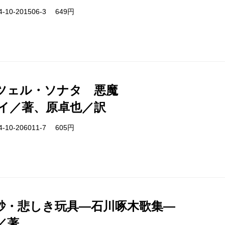
-10-201506-3 649円
ツェル・ソナタ 悪魔
イ／著、原卓也／訳
-10-206011-7 605円
砂・悲しき玩具―石川啄木歌集―
／著