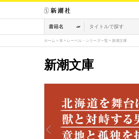
ホーム
>
本
>
レーベル・シリーズ一覧
>
新潮文庫
新潮文庫