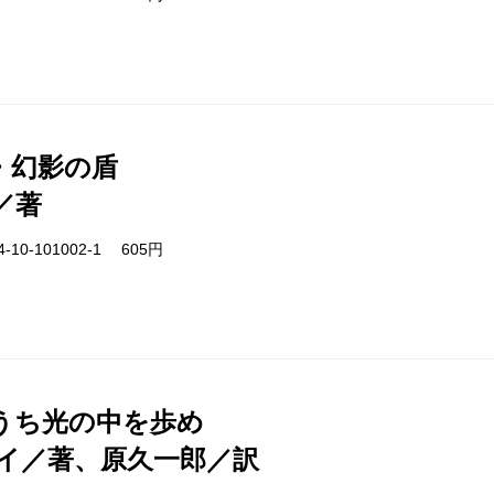
・幻影の盾
／著
-10-101002-1 605円
うち光の中を歩め
イ／著、原久一郎／訳