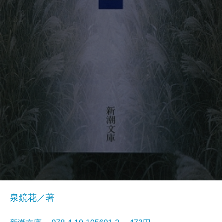
泉鏡花／著