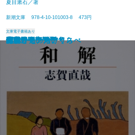
夏目漱石／著
新潮文庫 978-4-10-101003-8 473円
文庫
電子書籍あり
猟銃・闘牛
ヴェルレーヌ詩集
草枕
斜陽
高村光太郎詩集
歌行燈・高野聖
土
真実一路
老妓抄
坊っちゃん
和解
ヰタ・セクスアリス
出家とその弟子
にごりえ・たけくらべ
武蔵野
白痴
青年
雁
それから
門