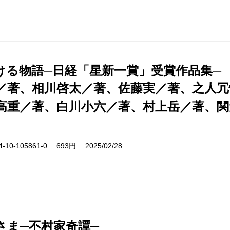
ける物語─日経「星新一賞」受賞作品集─
／著、相川啓太／著、佐藤実／著、之人冗
高重／著、白川小六／著、村上岳／著、関
10-105861-0 693円 2025/02/28
さま─不村家奇譚─