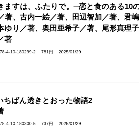
きますは、ふたりで。─恋と食のある10
／著、古内一絵／著、田辺智加／著、君嶋
本ゆり／著、奥田亜希子／著、尾形真理
／著
-4-10-180299-2 781円 2025/01/29
いちばん透きとおった物語2
著
-4-10-180300-5 737円 2025/01/29