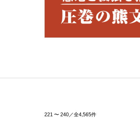
Pre
v
221 〜 240／全4,565件