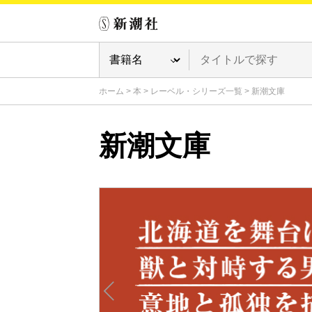
ホーム
>
本
>
レーベル・シリーズ一覧
>
新潮文庫
新潮文庫