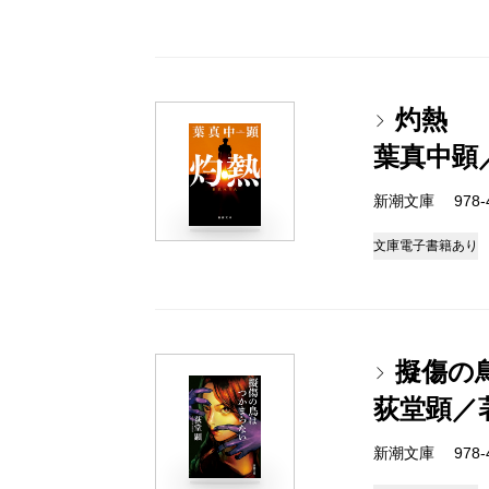
灼熱
葉真中顕
新潮文庫 978-4-
文庫
電子書籍あり
擬傷の
荻堂顕／
新潮文庫 978-4-