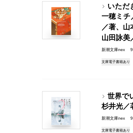
いただ
一穂ミチ
／著、山
山田詠美
新潮文庫nex 978
文庫
電子書籍あり
世界で
杉井光／
新潮文庫nex 978
文庫
電子書籍あり