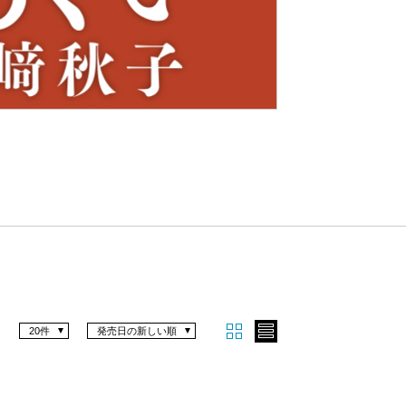
Nex
t
20件
発売日の新しい順