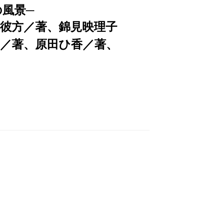
の風景─
彼方／著、錦見映理子
子／著、原田ひ香／著、