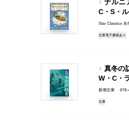
ナルニ
C・S・
Star Classi
文庫
電子書籍あり
真冬の
W・C・
新潮文庫 978-4-
文庫