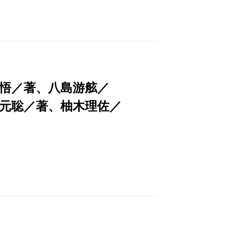
悟／著、八島游舷／
元聡／著、柚木理佐／