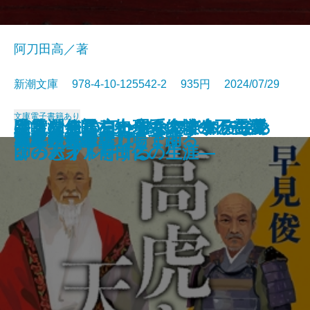
阿刀田高／著
新潮文庫 978-4-10-125542-2 935円 2024/07/29
文庫
電子書籍あり
さよならの言い方なんて知らな
采女の怨霊―小余綾俊輔の不在講
谷崎潤一郎を知っていますか―愛
幽霊を信じない理系大学生、霊媒
ぼくはイエローでホワイトで、ち
キリンを作った男―マーケティン
サヴァナの王国
母の待つ里
大家さんと僕 これから
檜垣澤家の炎上
あめりかむら
詩人なんて呼ばれて
滅私
高虎と天海
魂に秩序を
百年の孤独
天才少女は重力場で踊る
＃真相をお話しします
大家さんと僕
あしたのことば
い。9
義―
と美の巨人を読む―
師のバイトをする
ょっとブルー 2
グの天才・前田仁の生涯―