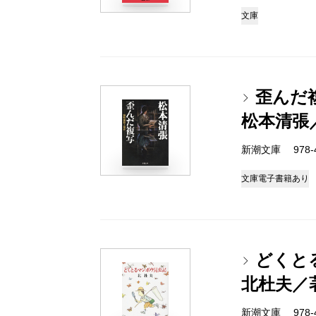
文庫
歪んだ
松本清張
新潮文庫 978-4
文庫
電子書籍あり
どくと
北杜夫／
新潮文庫 978-4