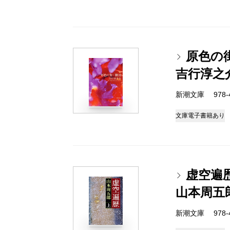
原色の
吉行淳之
新潮文庫 978-4
文庫
電子書籍あり
虚空遍
山本周五
新潮文庫 978-4