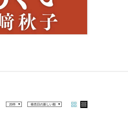
Nex
t
20件
発売日の新しい順