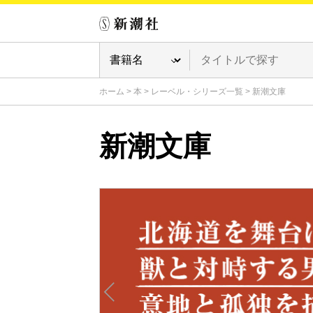
ホーム
>
本
>
レーベル・シリーズ一覧
>
新潮文庫
新潮文庫