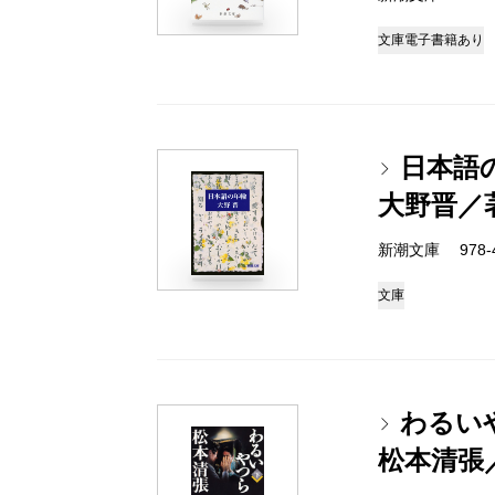
文庫
電子書籍あり
日本語
大野晋／
新潮文庫 978-4
文庫
わるい
松本清張