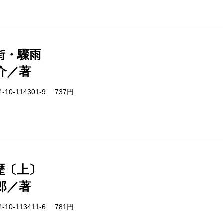
街・驟雨
介／著
-10-114301-9 737円
歴〔上〕
郎／著
-10-113411-6 781円