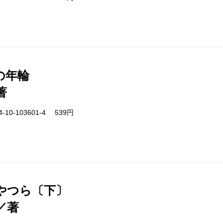
の年輪
著
-10-103601-4 539円
やつら〔下〕
／著