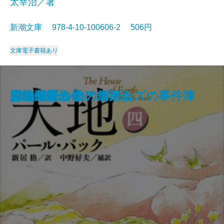
太宰治／著
新潮文庫 978-4-10-100606-2 506円
文庫
電子書籍あり
狭き門
天の夕顔
夕鶴・彦市ばなし
善悪の彼岸
バスカヴィル家の犬
盗賊
野火
博物誌
フランダースの犬
走れメロス
大地〔四〕
大地〔三〕
大地〔二〕
ジェーン・エア〔下〕
大地〔一〕
四つの署名
悪の華
シャーロック・ホームズの事件簿
少将滋幹の母
ドルジェル伯の舞踏会