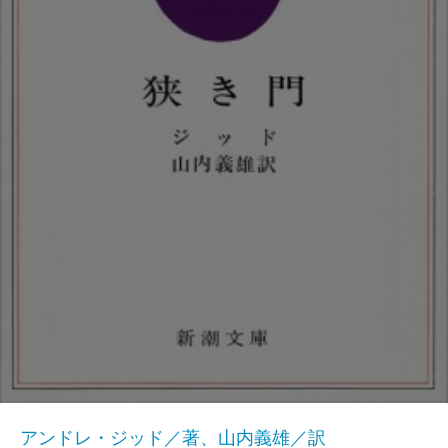
アンドレ・ジッド／著、山内義雄／訳