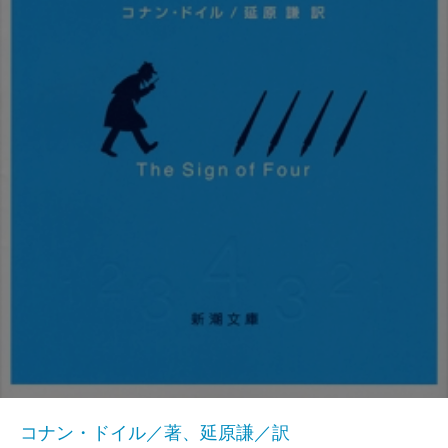
コナン・ドイル／著、延原謙／訳