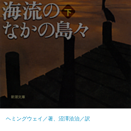
ヘミングウェイ／著、沼澤洽治／訳