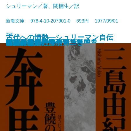
シュリーマン／著、関楠生／訳
新潮文庫 978-4-10-207901-0 693円 1977/09/01
文庫
古代への情熱―シュリーマン自伝
喪失の儀礼
パルタイ
夢魔の標的
天人五衰―豊饒の海・第四巻―
海流のなかの島々〔上〕
海流のなかの島々〔下〕
暁の寺―豊饒の海・第三巻―
果心居士の幻術
百万ドルをとり返せ！
奔馬―豊饒の海・第二巻―
白い服の男
先導者・赤い雪崩
午後の恐竜
彼の生きかた
巨人の磯
宇宙のあいさつ
精神分析入門〔上〕
精神分析入門〔下〕
幸福論
―