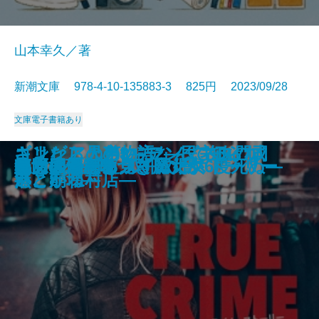
山本幸久／著
新潮文庫 978-4-10-135883-3 825円 2023/09/28
文庫
電子書籍あり
あしたの名医―伊豆中周産期セン
ギリシア人の物語3―都市国家ギ
江戸の空、水面の風―みとや・お
コンビニ兄弟3―テンダネス門司
さよならの言い方なんて知らな
ギリシア人の物語2―民主政の成
心は孤独な狩人
龍ノ国幻想6 双飛の暁
月夜の散歩
日蓮
泳ぐ者
ちよぼ―加賀百万石を照らす月―
神様には負けられない
トゥルー・クライム・ストーリー
魔女推理―嘘つき魔女が6度死ぬ―
龍ノ国幻想5 双飛の闇
血も涙もある
鳴門の渦潮を見ていた女
処女の道程
草原のサーカス
ター―
リシアの終焉―
瑛仕入帖―
港こがね村店―
い。8
熟と崩壊―