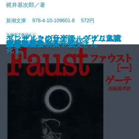
梶井基次郎／著
新潮文庫 978-4-10-109601-8 572円
文庫
電子書籍あり
ブレーメンの音楽師―グリム童話
ヘンゼルとグレーテル―グリム童
トニオ・クレーゲル ヴェニスに
ジュリアス・シーザー
近代能楽集
ファウスト〔二〕
江分利満氏の優雅な生活
藤村詩集
楼蘭
幸福な王子
檸檬
ファウスト〔一〕
リア王
眠れる美女
ヴェニスの商人
美しい星
レ・ミゼラブル〔五〕
かもめ・ワーニャ伯父さん
ハムレット
八月の光
集III―
話集II―
死す