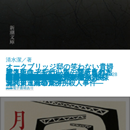
清水潔／著
オークブリッジ邸の笑わない貴婦
電気革命―モールス、ファラデ
殺人犯はそこにいる―隠蔽された
エストニア紀行―森の苔・庭の木
新潮文庫 978-4-10-149222-3 935円 2016/05/28
陰陽師 阿部雨堂
南冥の雫―満州国演義八―
秘密の花園
砕け散るところを見せてあげる
人2―後輩メイドと窓下のお嬢様
御手洗潔の追憶
殺したい蕎麦屋
ランクA病院の愉悦
月日の残像
遠野物語
ほろびぬ姫
おとこのるつぼ
雷の波濤―満州国演義七―
呪われた腕―ハーディ傑作選―
殺人者たちの午後
素晴らしいアメリカ野球
生存賭博
ー、チューリング―
北関東連続幼女誘拐殺人事件―
漏れ日・海の葦―
―
文庫
電子書籍あり