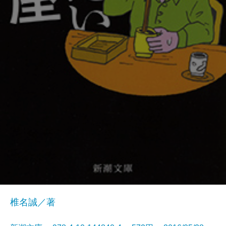
椎名誠／著