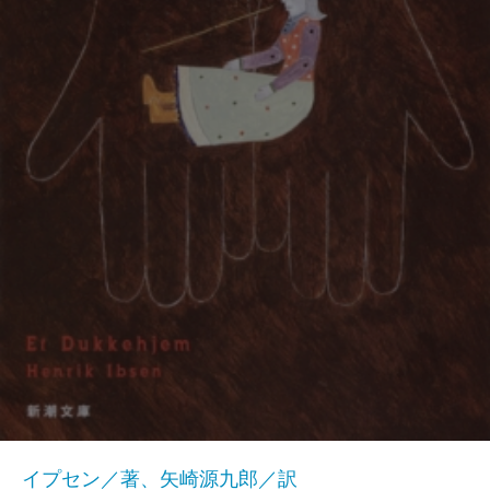
イプセン／著、矢崎源九郎／訳