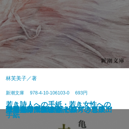
林芙美子／著
新潮文庫 978-4-10-106103-0 693円
若き詩人への手紙・若き女性への
人形の家
恐怖の谷
蟹工船・党生活者
マルテの手記
武蔵野夫人
緋色の研究
ツァラトストラかく語りき〔下〕
シャーロック・ホームズの帰還
サロメ・ウィンダミア卿夫人の扇
浮雲
大和古寺風物誌
シャーロック・ホームズの冒険
シャーロック・ホームズの思い出
ジェーン・エア〔上〕
ツァラトストラかく語りき〔上〕
武者小路実篤詩集
はつ恋
海潮音―上田敏訳詩集―
人間失格
手紙