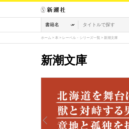
ホーム
>
本
>
レーベル・シリーズ一覧
>
新潮文庫
新潮文庫