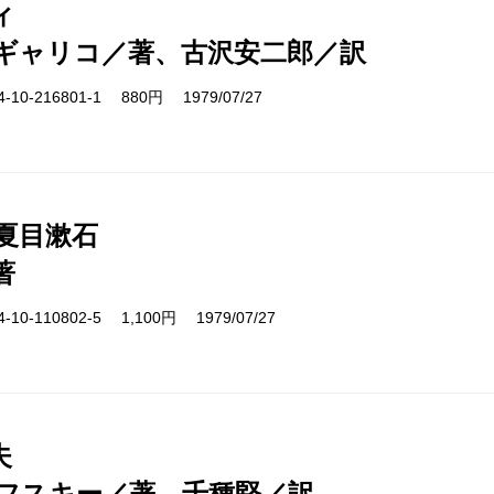
ィ
ギャリコ／著、古沢安二郎／訳
10-216801-1 880円 1979/07/27
 夏目漱石
著
10-110802-5 1,100円 1979/07/27
夫
フスキー／著、千種堅／訳