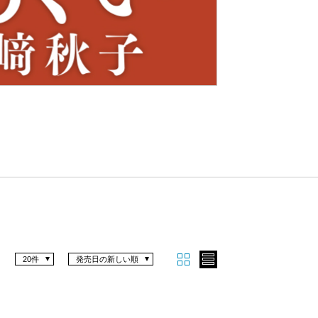
Nex
t
20件
発売日の新しい順