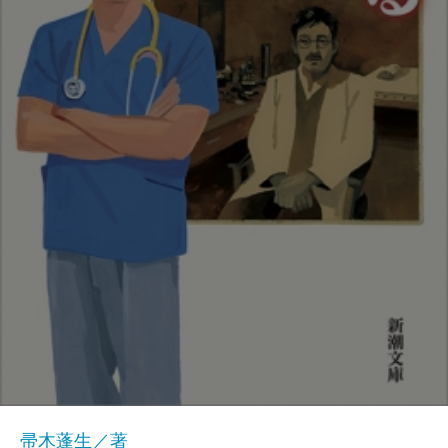
帚木蓬生／著