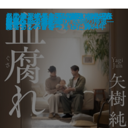
名探偵の顔が良い―天草茅夢のジ
起業の天才！―江副浩正 8兆円企
あの胸が岬のように遠かった―河
このサンドイッチ、マヨネーズ忘
タナトスの蒐集匣 -耽美幻想作品
花と火の帝〔上〕
花と火の帝〔下〕
こいごころ
飢餓俳優 菅原文太伝
告発者〔上〕
告発者〔下〕
おちゃめなパティ
若草物語
邯鄲の島遥かなり〔中〕
血腐れ
あしたの名医2―天才医師の帰還―
敗北からの芸人論
チェレンコフの眠り
花散る里の病棟
灯台へ
ャンクな事件簿―
業リクルートをつくった男―
野裕子との青春―
れてる ハプワース16、1924年
集-