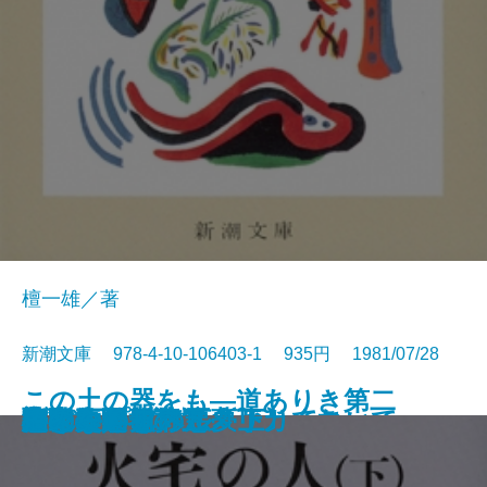
檀一雄／著
新潮文庫 978-4-10-106403-1 935円 1981/07/28
この土の器をも―道ありき第二
散歩のとき何か食べたくなって
沈黙
彦左衛門外記
エディプスの恋人
聖少女
ブンナよ、木からおりてこい
あんちゃん
お気に召すまま
火宅の人〔上〕
火宅の人〔下〕
だれかさんの悪夢
心に太陽を持て
悲しみの歌
扇野
若き数学者のアメリカ
ケインとアベル〔上〕
ケインとアベル〔下〕
海の史劇
橋のない川 五
部 結婚編―