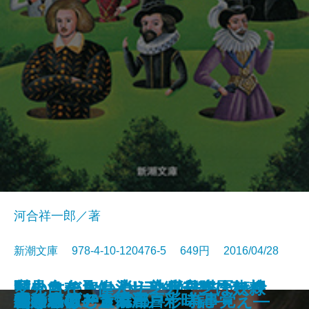
河合祥一郎／著
新潮文庫 978-4-10-120476-5 649円 2016/04/28
いいとこ取り！ 熟年交際のスス
村上ラヂオ3―サラダ好きのライ
闇の女たち―消えゆく日本人街娼
あきらめない心―心臓外科医は命
変見自在 偉人リンカーンは奴隷
スクールカースト殺人教室
イン・ザ・ヘブン
私のなかの彼女
ヘタウマな愛
深読みシェイクスピア
シェイクスピアの正体
伴連れ
雪まろげ―古手屋喜十 為事覚え―
雪の果て―人情江戸彩時記―
蛍の森
僕の名はアラム
結婚式のメンバー
トリモノート
小さいおじさん
ひとり飲む、京都