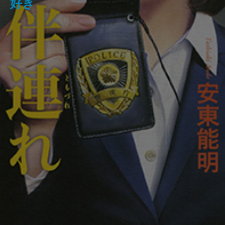
メ
オン―
の記録―
をつなぐ―
好き