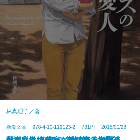
林真理子／著
新潮文庫 978-4-10-119123-2 781円 2015/01/28
新潮ことばの扉 教科書で出会っ
父という余分なもの―サルに探る
日本文学100年の名作第5巻1954-1
歌に私は泣くだらう―妻・河野裕