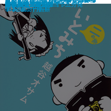
ジキルとハイド
国境越え
引擎／ENGINE
三匹のおっさん ふたたび
さいごの色街 飛田
ひらいて
奇貨
アスクレピオスの愛人
いとみち 二の糸
フランケンシュタイン
鋼の魂―僕僕先生―
赤猫異聞
その日東京駅五時二十五分発
ぼくの住まい論
犬とハモニカ
僕僕先生 零
た名句・名歌三〇〇
文明の起源―
963 百万円煎餅
子 闘病の十年―