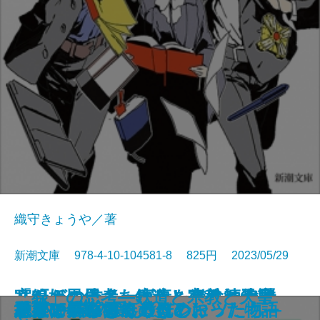
織守きょうや／著
新潮文庫 978-4-10-104581-8 825円 2023/05/29
ふたりの本多―家康を支えた忠勝
室町妖異伝―あやかしの絵師奇譚
リーガルーキーズ！―半熟法律家
「線」の思考―鉄道と宗教と天皇
ぎょらん
オルタネート
おくることば
そもそも島に進化あり
愚者の街〔上〕
愚者の街〔下〕
余命1日の僕が、君に紡ぐ物語
村上T―僕の愛したTシャツたち―
正欲
八月の銀の雪
やがて訪れる春のために
やがて満ちてくる光の
悪魔はいつもそこに
世界でいちばん透きとおった物語
マッチング！
地上に星座をつくる