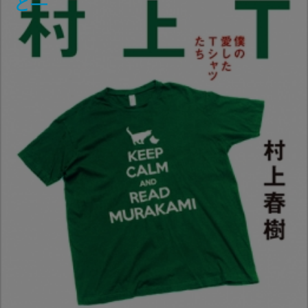
と正信―
―
の事件簿―
と―