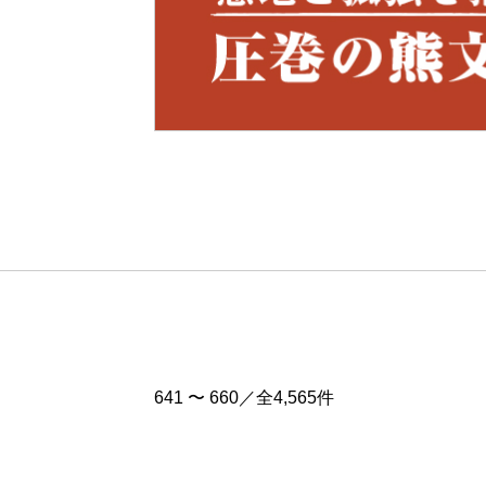
Pre
v
641 〜 660／全4,565件