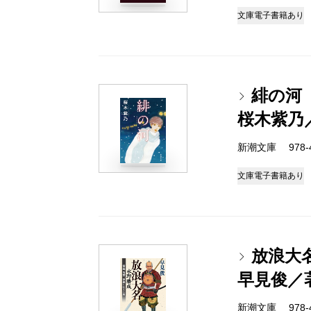
文庫
電子書籍あり
緋の河
桜木紫乃
新潮文庫 978-4-
文庫
電子書籍あり
放浪大
早見俊／
新潮文庫 978-4-