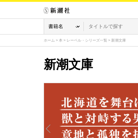
ホーム
>
本
>
レーベル・シリーズ一覧
>
新潮文庫
新潮文庫