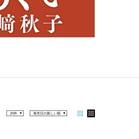
Nex
t
20件
発売日の新しい順