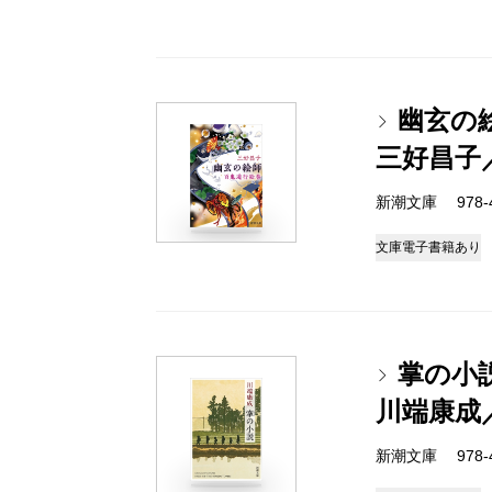
幽玄の
三好昌子
新潮文庫 978-4-
文庫
電子書籍あり
掌の小
川端康成
新潮文庫 978-4-