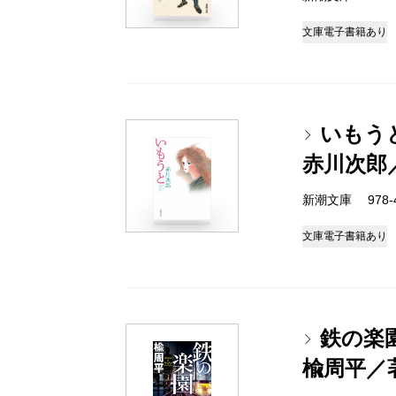
文庫
電子書籍あり
いもう
赤川次郎
新潮文庫 978-4-
文庫
電子書籍あり
鉄の楽
楡周平／