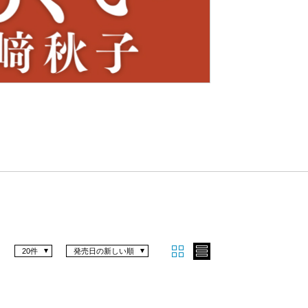
Nex
t
20件
発売日の新しい順