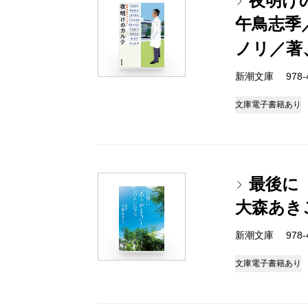
夜明け
午鳥志季
ノリ／著
新潮文庫 978-4-
文庫
電子書籍あり
最後に
大森あき
新潮文庫 978-4-
文庫
電子書籍あり