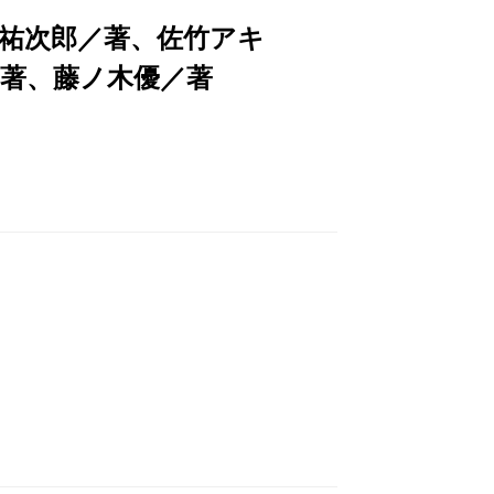
祐次郎／著、佐竹アキ
／著、藤ノ木優／著