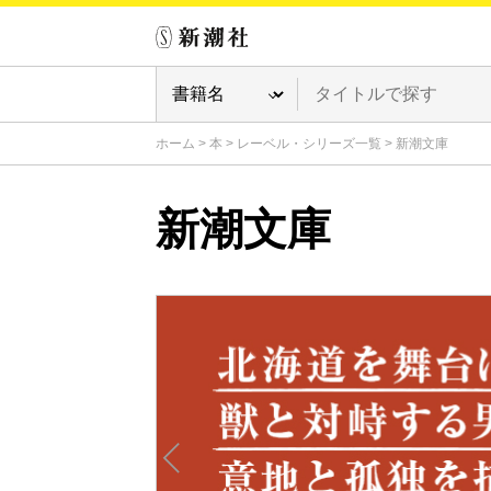
ホーム
>
本
>
レーベル・シリーズ一覧
>
新潮文庫
新潮文庫