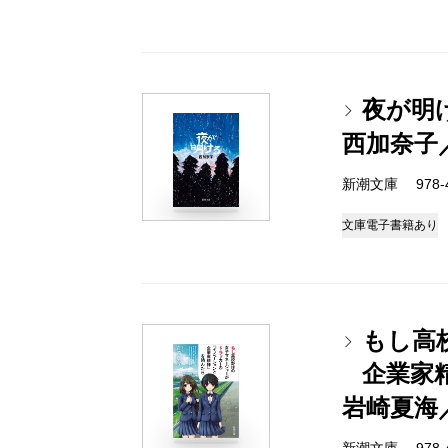
夜が明
西加奈子
新潮文庫 978-4-
文庫
電子書籍あり
もし高
企業家
岩崎夏海