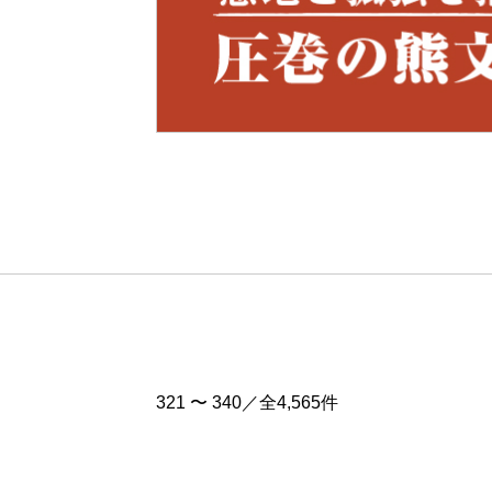
Pre
v
321 〜 340／全4,565件