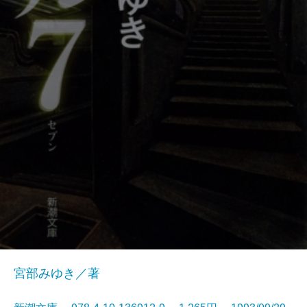
宮部みゆき／著