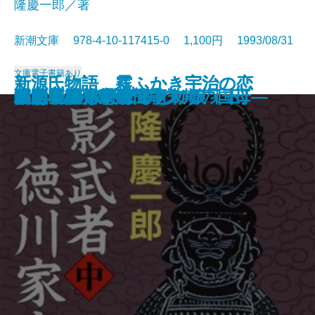
隆慶一郎／著
新潮文庫 978-4-10-117415-0 1,100円 1993/08/31
文庫
電子書籍あり
新源氏物語 霧ふかき宇治の恋
新源氏物語 霧ふかき宇治の恋
江戸切絵図散歩
これからの出来事
花影の花―大石内蔵助の妻―
レベル7(セブン)
トットの欠落帖
ムッシュ・クラタ
血の日本史
影武者徳川家康〔上〕
影武者徳川家康〔中〕
影武者徳川家康〔下〕
閔妃暗殺―朝鮮王朝末期の国母―
ミカドの淑女
サイレント・マイノリティ
後宮小説
草の竪琴
ふぉん・しいほるとの娘〔上〕
ふぉん・しいほるとの娘〔下〕
数学者の休憩時間
〔上〕
〔下〕