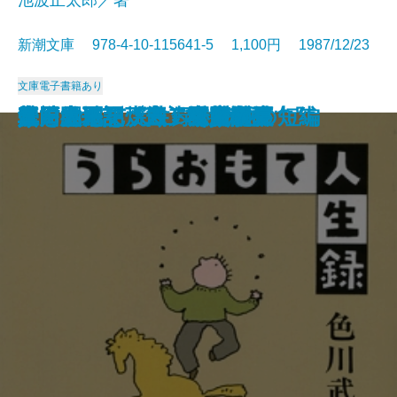
新潮文庫 978-4-10-115641-5 1,100円 1987/12/23
文庫
電子書籍あり
真田太平記〔十一〕大坂夏の陣
真田太平記〔十二〕雲の峰
真田太平記〔九〕二条城
真田太平記〔十〕大坂入城
イーハトーボの劇列車
風神の門〔上〕
風神の門〔下〕
安全のカード
真田太平記〔七〕関ヶ原
真田太平記〔八〕紀州九度山
うらおもて人生録
真田太平記〔五〕秀頼誕生
真田太平記〔六〕家康東下
江戸開城
真田太平記〔三〕上田攻め
真田太平記〔四〕甲賀問答
螢・納屋を焼く・その他の短編
龍を見た男
真田太平記〔一〕天魔の夏
真田太平記〔二〕秘密