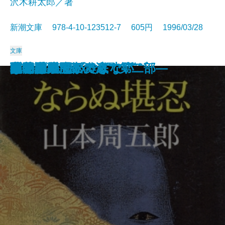
沢木耕太郎／著
新潮文庫 978-4-10-123512-7 605円 1996/03/28
文庫
西行
マシアス・ギリの失脚
とかげ
つめたいよるに
姥勝手
俺の考え
孤独の発明
陋巷に在り〔1〕儒の巻
チェーン・スモーキング
彼らの流儀
ならぬ堪忍
ぼくは勉強ができない
夢の階段
地の星―流転の海 第二部―
夜ごとの闇の奥底で
隠花平原〔上〕
隠花平原〔下〕
楽園
孔子
百物語