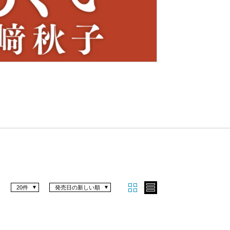
Nex
t
20件
発売日の新しい順