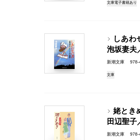
文庫
電子書籍あり
しあわ
泡坂妻夫
新潮文庫 978-4-
文庫
姥とき
田辺聖子
新潮文庫 978-4-