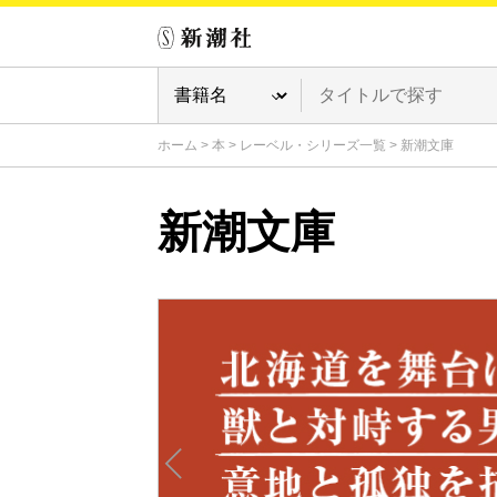
ホーム
>
本
>
レーベル・シリーズ一覧
>
新潮文庫
新潮文庫