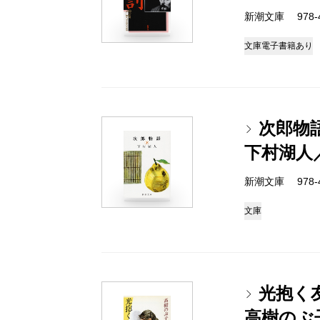
新潮文庫 978-4-
文庫
電子書籍あり
次郎物
下村湖人
新潮文庫 978-4-
文庫
光抱く
高樹のぶ