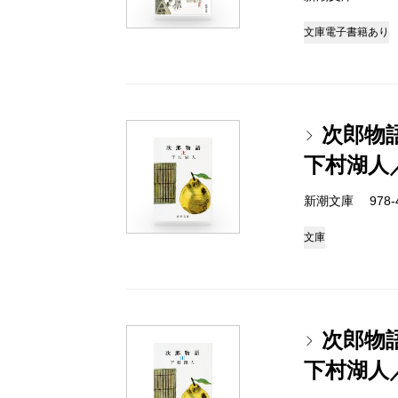
文庫
電子書籍あり
次郎物
下村湖人
新潮文庫 978-4-
文庫
次郎物
下村湖人