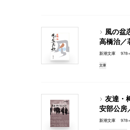
風の盆
高橋治／
新潮文庫 978-4-
文庫
友達・
安部公房
新潮文庫 978-4-