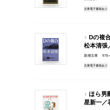
文庫
電子書籍あり
Dの複
松本清張
新潮文庫 978-4-
文庫
電子書籍あり
ほら男
星新一／