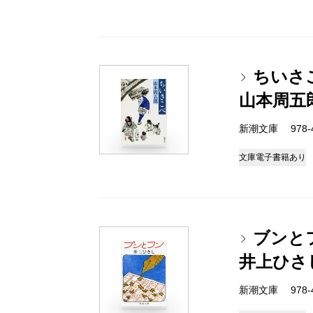
ちいさ
山本周五
新潮文庫 978-4-
文庫
電子書籍あり
ブンと
井上ひさ
新潮文庫 978-4-