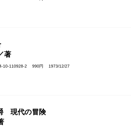
合
／著
10-110928-2 990円 1973/12/27
爵 現代の冒険
著