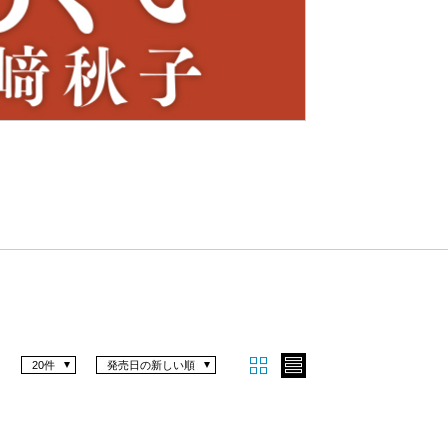
Nex
t
20件
発売日の新しい順