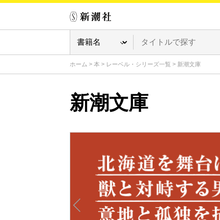
ホーム
>
本
>
レーベル・シリーズ一覧
>
新潮文庫
新潮文庫