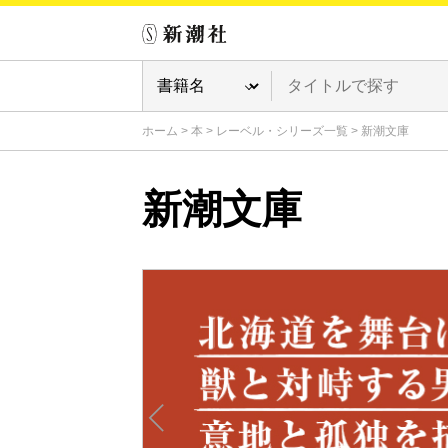
ホーム
>
本
>
レーベル・シリーズ一覧
>
新潮文庫
新潮文庫