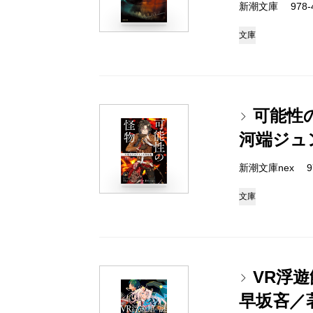
新潮文庫 978-4-
文庫
可能性
河端ジュ
新潮文庫nex 978
文庫
VR浮
早坂吝／