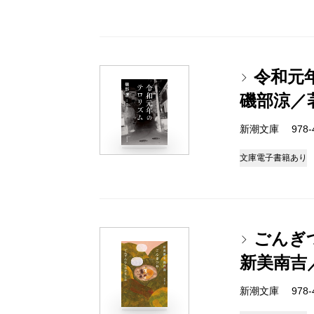
令和元
磯部涼／
新潮文庫 978-4-
文庫
電子書籍あり
ごんぎ
新美南吉
新潮文庫 978-4-