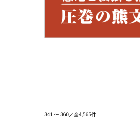
Pre
v
341 〜 360／全4,565件