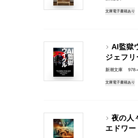
文庫
電子書籍あり
AI監獄
ジェフリ
新潮文庫 978-4-
文庫
電子書籍あり
夜の人
エドワー