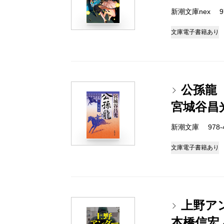
新潮文庫nex 978
文庫
電子書籍あり
公孫龍
宮城谷昌
新潮文庫 978-4-
文庫
電子書籍あり
上野ア
本橋信宏