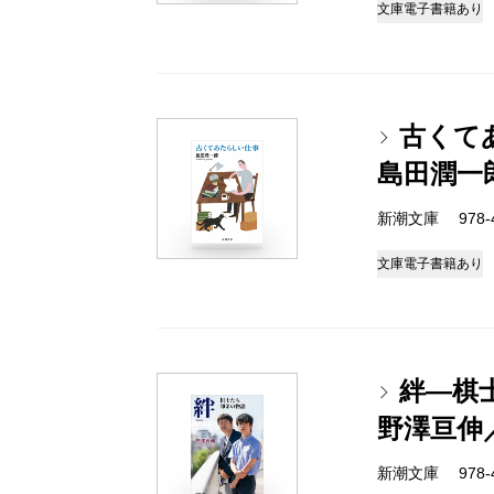
文庫
電子書籍あり
古くて
島田潤一
新潮文庫 978-4-
文庫
電子書籍あり
絆―棋
野澤亘伸
新潮文庫 978-4-