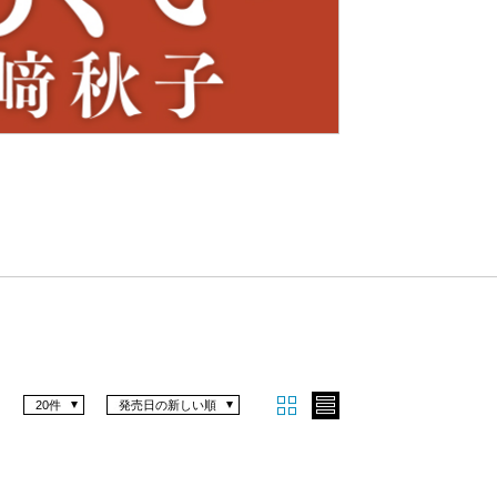
Nex
t
20件
発売日の新しい順