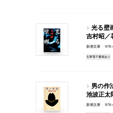
光る壁
吉村昭／
新潮文庫 978-4-
文庫
電子書籍あり
男の作
池波正太
新潮文庫 978-4-