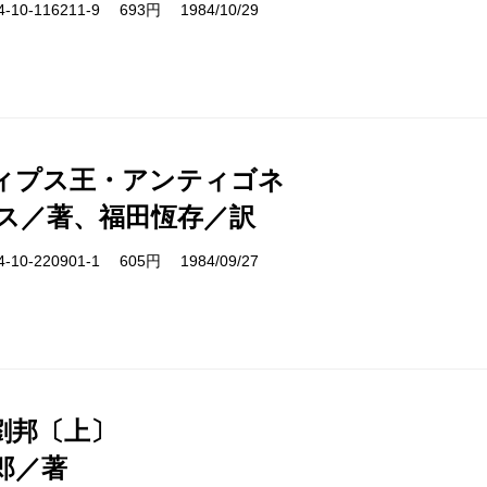
10-116211-9 693円 1984/10/29
ィプス王・アンティゴネ
ス／著、福田恆存／訳
10-220901-1 605円 1984/09/27
劉邦〔上〕
郎／著