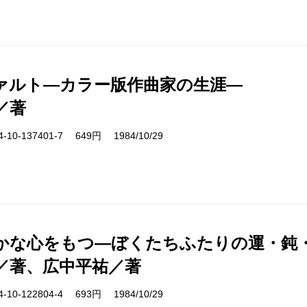
ァルト―カラー版作曲家の生涯―
／著
10-137401-7 649円 1984/10/29
かな心をもつ―ぼくたちふたりの運・鈍
／著、広中平祐／著
10-122804-4 693円 1984/10/29