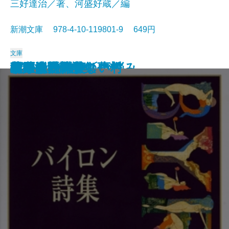
三好達治／著、河盛好蔵／編
新潮文庫 978-4-10-119801-9 649円
文庫
孤独な散歩者の夢想
ゲーテ詩集
脂肪の塊・テリエ館
パルムの僧院〔下〕
巴里の憂鬱
若きウェルテルの悩み
ハイネ詩集
女の一生
パルムの僧院〔上〕
三好達治詩集
バイロン詩集
春琴抄
風立ちぬ・美しい村
ヴィヨンの妻
北原白秋詩集
萩原朔太郎詩集
ヘッセ詩集
春の嵐
椿姫
春