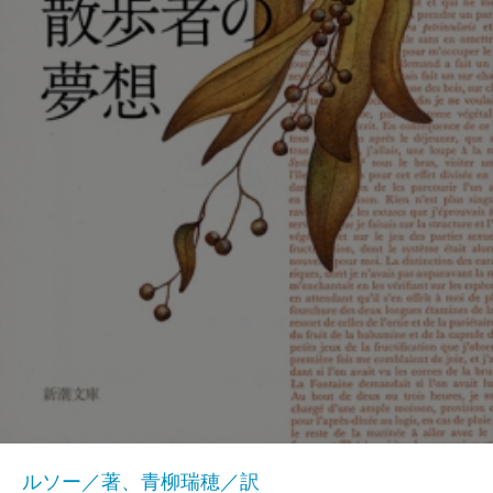
ルソー／著、青柳瑞穂／訳