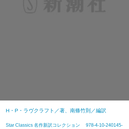
H・P・ラヴクラフト／著、南條竹則／編訳
Star Classics 名作新訳コレクション 978-4-10-240145-