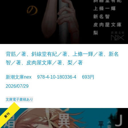
背筋／著、斜線堂有紀／著、上條一輝／著、新名
智／著、皮肉屋文庫／著、梨／著
新潮文庫nex 978-4-10-180336-4 693円
2026/07/29
文庫
電子書籍あり
新刊