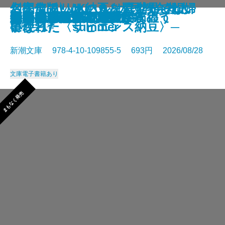
さよならの言い方なんて知らな
〈完全版〉JKハルは異世界で娼婦
幻のアフリカ納豆を追え！─そし
名探偵のいけにえ─人民教会殺人
幽冥の岸 十二国記
未知なるカダスを夢に求めて
龍ノ国幻想9 天恵の命
神と王1 亡国の書
人魚屋敷の殺人
悪徳もまた
善人たち
わたしが・棄てた・女
きまぐれカプセル
一夜─隠蔽捜査10─
夢ノ町本通り─文庫版─
フィレンツェに悪魔が彷徨う
その他の危険
人喰いパンダ殺人事件
色ざんげ
晴れでも雨でも昆虫学者
い。11
になった summer
て現れた〈サピエンス納豆〉─
事件─
星新一／著
新潮文庫 978-4-10-109855-5 693円 2026/08/28
文庫
電子書籍あり
まもなく発売