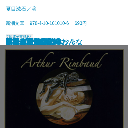
夏目漱石／著
新潮文庫 978-4-10-101010-6 693円
文庫
電子書籍あり
浮雲
卍(まんじ)
デミアン
車輪の下
道草
十五少年漂流記
小川未明童話集
ロミオとジュリエット
蓼喰う虫
虞美人草
ランボー詩集
愛する人達
津軽
猫と庄造と二人のおんな
田園の憂鬱
吉野葛・盲目物語
オセロー
ガリヴァ旅行記
ふらんす物語
ボードレール詩集