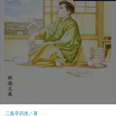
二葉亭四迷／著