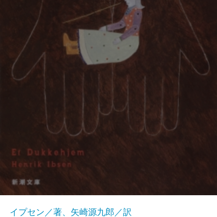
イプセン／著、矢崎源九郎／訳