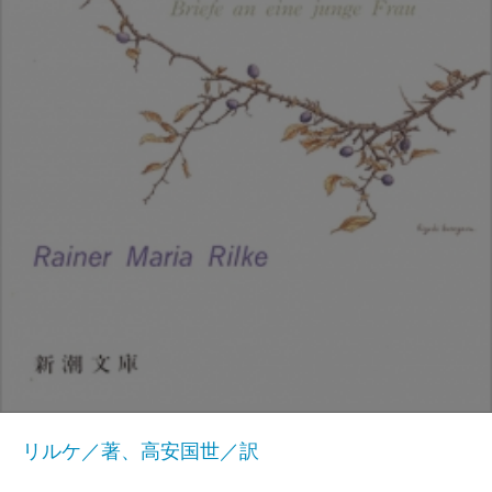
リルケ／著、高安国世／訳