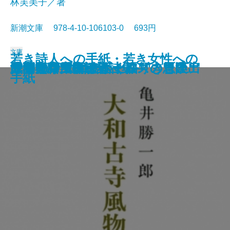
林芙美子／著
新潮文庫 978-4-10-106103-0 693円
文庫
若き詩人への手紙・若き女性への
人形の家
恐怖の谷
蟹工船・党生活者
マルテの手記
武蔵野夫人
緋色の研究
ツァラトストラかく語りき〔下〕
シャーロック・ホームズの帰還
サロメ・ウィンダミア卿夫人の扇
浮雲
大和古寺風物誌
シャーロック・ホームズの冒険
シャーロック・ホームズの思い出
ジェーン・エア〔上〕
ツァラトストラかく語りき〔上〕
武者小路実篤詩集
はつ恋
海潮音―上田敏訳詩集―
人間失格
手紙