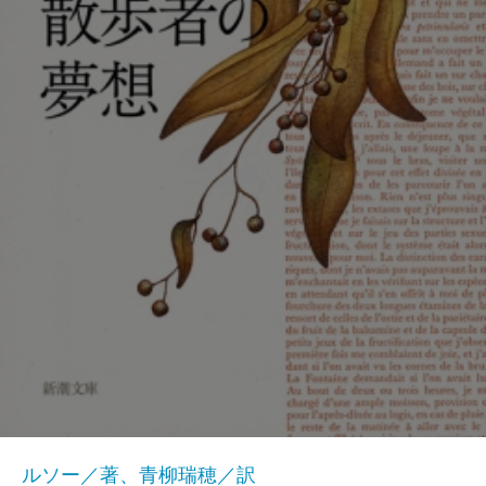
ルソー／著、青柳瑞穂／訳