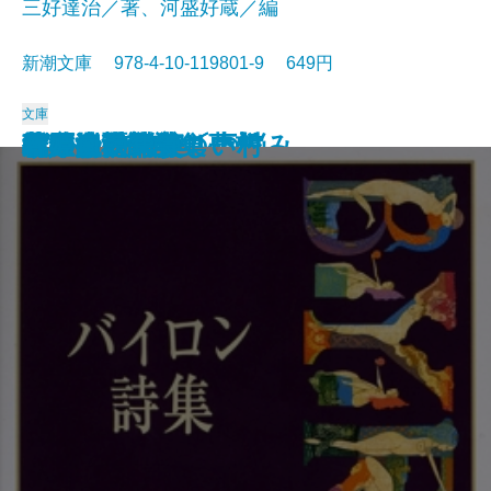
三好達治／著、河盛好蔵／編
新潮文庫 978-4-10-119801-9 649円
文庫
孤独な散歩者の夢想
ゲーテ詩集
脂肪の塊・テリエ館
パルムの僧院〔下〕
巴里の憂鬱
若きウェルテルの悩み
ハイネ詩集
女の一生
パルムの僧院〔上〕
三好達治詩集
バイロン詩集
春琴抄
風立ちぬ・美しい村
ヴィヨンの妻
北原白秋詩集
萩原朔太郎詩集
ヘッセ詩集
春の嵐
椿姫
春