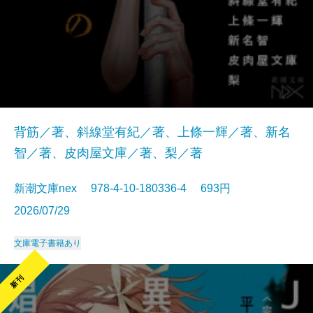
背筋／著、斜線堂有紀／著、上條一輝／著、新名
智／著、皮肉屋文庫／著、梨／著
新潮文庫nex 978-4-10-180336-4 693円
2026/07/29
文庫
電子書籍あり
新刊