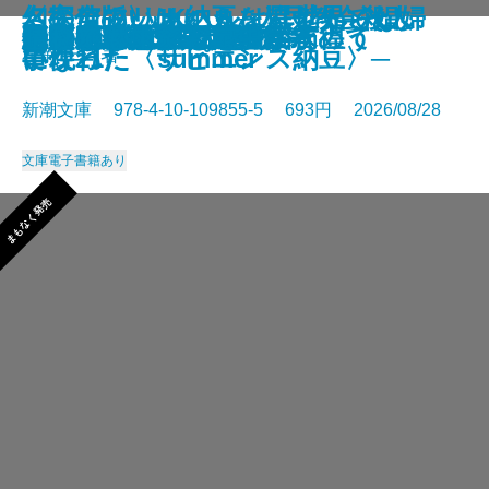
さよならの言い方なんて知らな
〈完全版〉JKハルは異世界で娼婦
幻のアフリカ納豆を追え！─そし
名探偵のいけにえ─人民教会殺人
幽冥の岸 十二国記
未知なるカダスを夢に求めて
龍ノ国幻想9 天恵の命
神と王1 亡国の書
人魚屋敷の殺人
悪徳もまた
善人たち
わたしが・棄てた・女
きまぐれカプセル
一夜─隠蔽捜査10─
夢ノ町本通り─文庫版─
フィレンツェに悪魔が彷徨う
その他の危険
人喰いパンダ殺人事件
色ざんげ
晴れでも雨でも昆虫学者
い。11
になった summer
て現れた〈サピエンス納豆〉─
事件─
星新一／著
新潮文庫 978-4-10-109855-5 693円 2026/08/28
文庫
電子書籍あり
まもなく発売