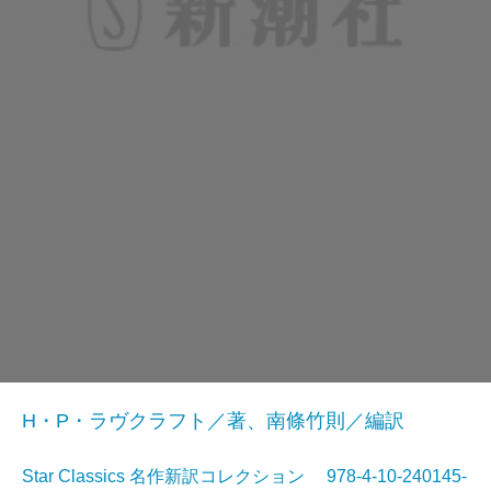
H・P・ラヴクラフト／著、南條竹則／編訳
Star Classics 名作新訳コレクション 978-4-10-240145-