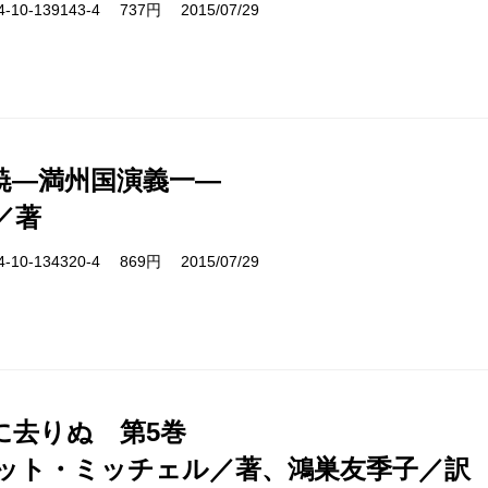
10-139143-4 737円 2015/07/29
暁―満州国演義一―
／著
10-134320-4 869円 2015/07/29
に去りぬ 第5巻
ット・ミッチェル／著、鴻巣友季子／訳