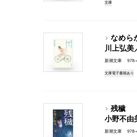
文庫
なめら
川上弘美
新潮文庫 978-4-
文庫
電子書籍あり
残穢
小野不由
新潮文庫 978-4-