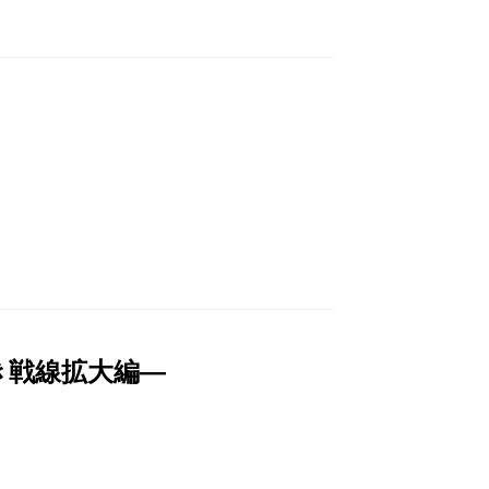
き戦線拡大編―