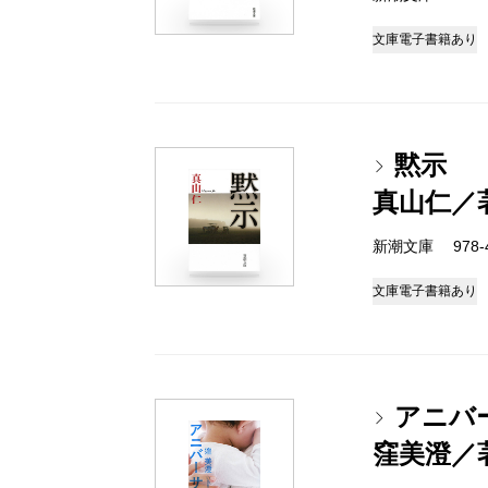
文庫
電子書籍あり
黙示
真山仁／
新潮文庫 978-4-
文庫
電子書籍あり
アニバ
窪美澄／