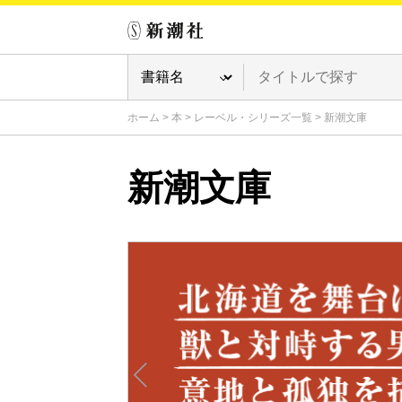
ホーム
>
本
>
レーベル・シリーズ一覧
>
新潮文庫
新潮文庫