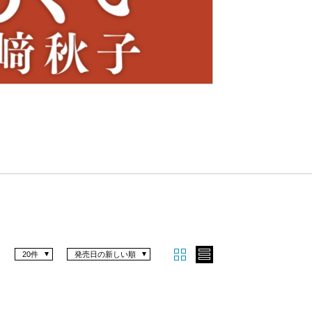
Nex
t
20件
発売日の新しい順