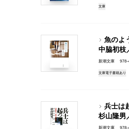
文庫
魚のよ
中脇初枝
新潮文庫 978-4-
文庫
電子書籍あり
兵士は
杉山隆男
新潮文庫 978-4-