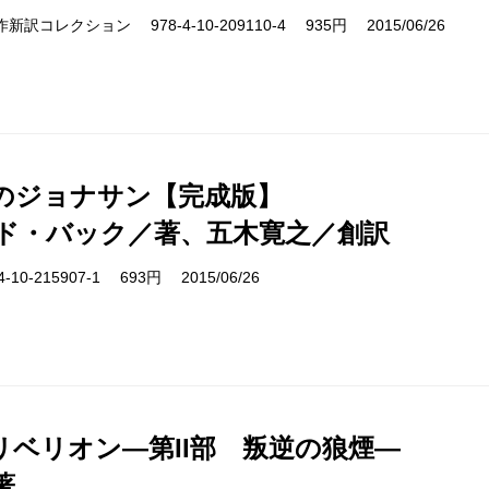
cs 名作新訳コレクション 978-4-10-209110-4 935円 2015/06/26
のジョナサン【完成版】
ド・バック／著、五木寛之／創訳
10-215907-1 693円 2015/06/26
リベリオン―第II部 叛逆の狼煙―
著