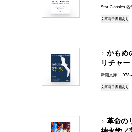
Star Classi
文庫
電子書籍あり
かもめ
リチャー
新潮文庫 978-4-
文庫
電子書籍あり
革命の
神永学／