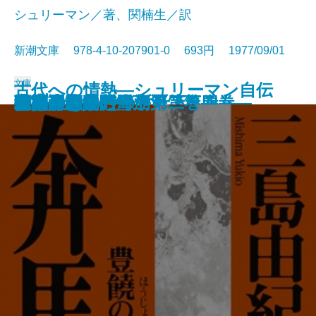
シュリーマン／著、関楠生／訳
新潮文庫 978-4-10-207901-0 693円 1977/09/01
文庫
古代への情熱―シュリーマン自伝
喪失の儀礼
パルタイ
夢魔の標的
天人五衰―豊饒の海・第四巻―
海流のなかの島々〔上〕
海流のなかの島々〔下〕
暁の寺―豊饒の海・第三巻―
果心居士の幻術
百万ドルをとり返せ！
奔馬―豊饒の海・第二巻―
白い服の男
先導者・赤い雪崩
午後の恐竜
彼の生きかた
巨人の磯
宇宙のあいさつ
精神分析入門〔上〕
精神分析入門〔下〕
幸福論
―