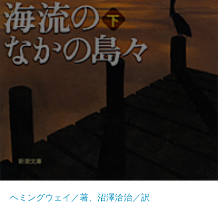
ヘミングウェイ／著、沼澤洽治／訳