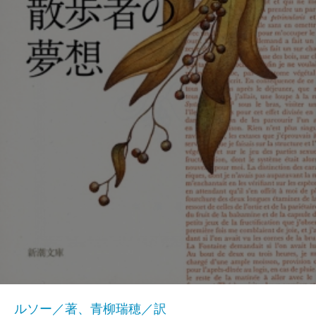
ルソー／著、青柳瑞穂／訳