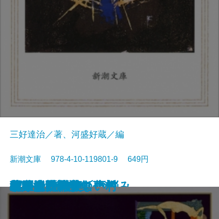
三好達治／著、河盛好蔵／編
新潮文庫 978-4-10-119801-9 649円
孤独な散歩者の夢想
ゲーテ詩集
脂肪の塊・テリエ館
パルムの僧院〔下〕
巴里の憂鬱
若きウェルテルの悩み
ハイネ詩集
女の一生
パルムの僧院〔上〕
三好達治詩集
バイロン詩集
春琴抄
風立ちぬ・美しい村
ヴィヨンの妻
北原白秋詩集
萩原朔太郎詩集
ヘッセ詩集
春の嵐
椿姫
春