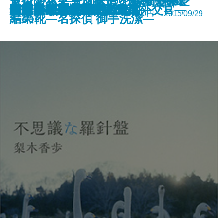
クロノス―天命探偵 Next Gear
ゼロからトースターを作ってみた
セント・ニコラスの、ダイヤモン
最後の花束―乃南アサ短編傑作選
脳はこんなに悩ましい
快挙
怒りの葡萄〔上〕
怒りの葡萄〔下〕
古代史 50の秘密
春風伝
不思議な羅針盤
杉原千畝―情報に賭けた外交官―
パンドラの鳥籠―毒草師―
伊賀の残光
恋に焦がれて吉田の上京
とにかくうちに帰ります
来春まで―お鳥見女房―
日曜日の歴史学
百年桜―人情江戸彩時記―
閻魔の世直し―善人長屋―
新潮文庫 978-4-10-127372-3 1,100円 2015/09/29
―
結果
ドの靴―名探偵 御手洗潔―
―