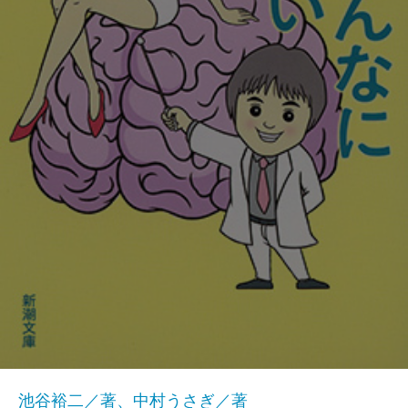
池谷裕二／著、中村うさぎ／著