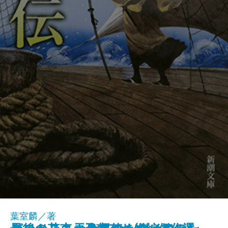
葉室麟／著