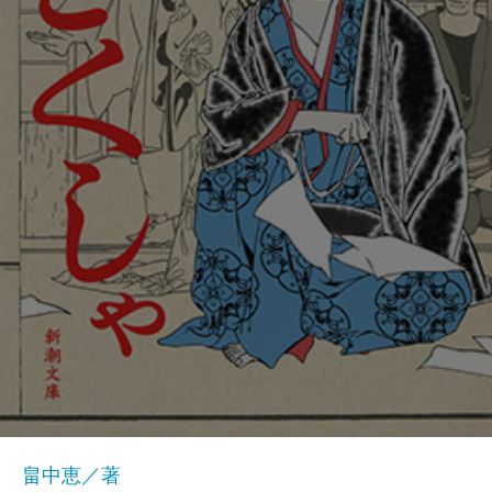
畠中恵／著