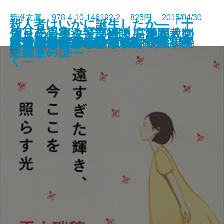
新潮文庫 978-4-10-146192-2 825円 2015/04/30
殺人者はいかに誕生したか―「十
偽りの果実―警部補マルコム・フ
雪月花の葬送―華術師 宮籠彩人の
シャーロック・ノート―学園裁判
ピーター・パンとウェンディ
暗殺者ソラ―大神兄弟探偵社―
さとり世代探偵のゆるやかな日常
忘却のレーテ
日本原爆開発秘録
私と踊って
あるキング―完全版―
ふむふむ―おしえて、お仕事！―
けさくしゃ
遠すぎた輝き、今ここを照らす光
風と共に去りぬ 第1巻
風と共に去りぬ 第2巻
大凶悪事件」を獄中対話で読み解
まひるの散歩
あと少し、もう少し
迷宮
幸四郎的奇跡のはなし
ォックス―
謎解き―
と密室の謎―
く―