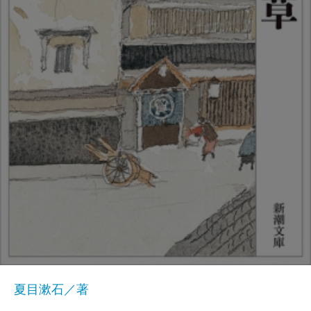
夏目漱石／著