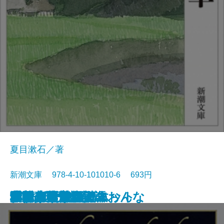
夏目漱石／著
新潮文庫 978-4-10-101010-6 693円
浮雲
卍(まんじ)
デミアン
車輪の下
道草
十五少年漂流記
小川未明童話集
ロミオとジュリエット
蓼喰う虫
虞美人草
ランボー詩集
愛する人達
津軽
猫と庄造と二人のおんな
田園の憂鬱
吉野葛・盲目物語
オセロー
ガリヴァ旅行記
ふらんす物語
ボードレール詩集