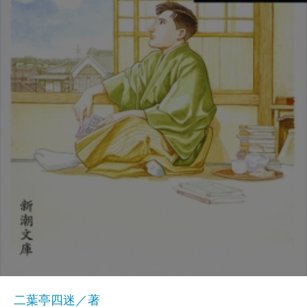
二葉亭四迷／著