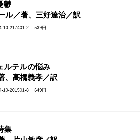
憂鬱
ール／著、三好達治／訳
-10-217401-2 539円
ェルテルの悩み
著、高橋義孝／訳
-10-201501-8 649円
詩集
著、片山敏彦／訳