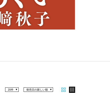
Nex
t
20件
発売日の新しい順