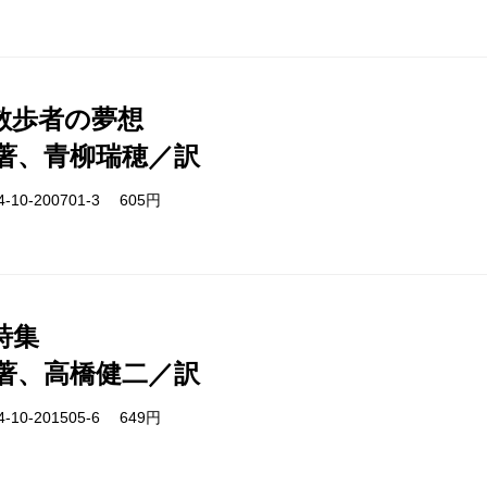
散歩者の夢想
著、青柳瑞穂／訳
-10-200701-3 605円
詩集
著、高橋健二／訳
-10-201505-6 649円