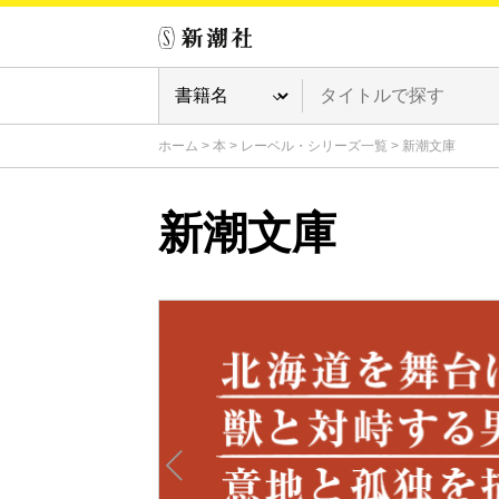
ホーム
>
本
>
レーベル・シリーズ一覧
>
新潮文庫
新潮文庫