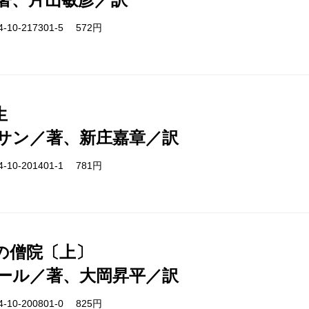
-10-217301-5 572円
生
サン／著、新庄嘉章／訳
-10-201401-1 781円
の僧院〔上〕
ール／著、大岡昇平／訳
-10-200801-0 825円