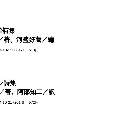
治詩集
／著、河盛好蔵／編
-10-119801-9 649円
ン詩集
／著、阿部知二／訳
-10-217201-8 572円