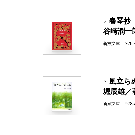
春琴抄
谷崎潤一
新潮文庫 978-4
風立ち
堀辰雄／
新潮文庫 978-4