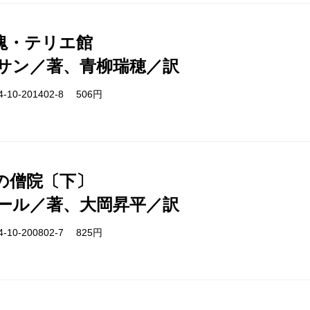
塊・テリエ館
サン／著、青柳瑞穂／訳
-10-201402-8 506円
の僧院〔下〕
ール／著、大岡昇平／訳
-10-200802-7 825円