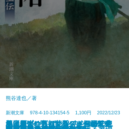
熊谷達也／著
新潮文庫 978-4-10-134154-5 1,100円 2022/12/23
ネイティヴ・サン―アメリカの息
魚は粗がいちばん旨い―粗屋繁盛
悪い麗人―帝都マユズミ探偵研究
美麗島プリズム紀行―きらめく台
地上最強の男―世界ヘビー級チャ