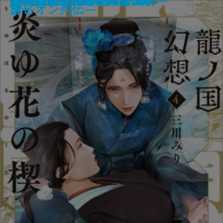
罪の壁
チーズ屋マージュのとろける推理
首里の馬
犬も食わない
まぼろしの城
モナドの領域
すばらしい暗闇世界
我は景祐―幕末仙台流星伝―
龍ノ国幻想4 炎ゆ花の楔
継体天皇―分断された王朝―
月桃夜
約束の果て―黒と紫の国―
ザ・ロイヤルファミリー
いちねんかん
冬の霧―へんろ宿 巻二―
子―
記―
所―
湾―
ンピオン列伝―