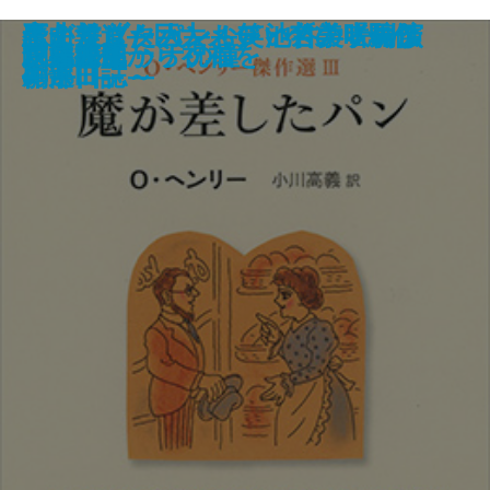
魔が差したパン―O・ヘンリー傑
恋よりブタカン！～池谷美咲の演
歪曲報道―巨大メディアの「騙し
考えすぎた人―お笑い哲学者列伝
千両かんばん
日本人はどう住まうべきか？
いつも彼らはどこかに
大地のゲーム
爪と目
ニッチを探して
脊梁山脈
イタリアの猫
炎の回廊―満州国演義四―
犬の心臓・運命の卵
月桃夜
創薬探偵から祝福を
戊辰繚乱
双頭の船
隠居志願
フォルトゥナの瞳
作選III―
劇部日誌～
の手口」―
―