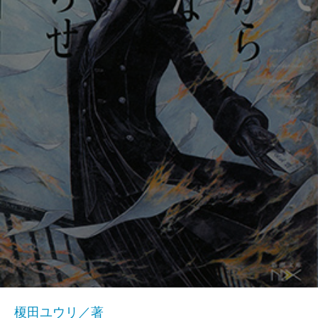
榎田ユウリ／著