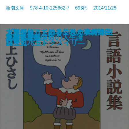
新潮文庫 978-4-10-125662-7 693円 2014/11/28
ここで死神から残念なお知らせで
賢者の贈りもの―O・ヘンリー傑
立ち止まる才能―創造と想像の世
人類が知っていることすべての短
人類が知っていることすべての短
未来探偵アドのネジれた事件簿―
ブタカン！～池谷美咲の演劇部日
ひとつ火の粉の雪の中
飛ぶ教室
わたしがいなかった街で
烈しい生と美しい死を
母さんの「あおいくま」
オオカミの護符
隠れ蓑―北町奉行所朽木組―
言語小説集
ひなこまち
えどさがし
小公女
絶望名人カフカの人生論
大神兄弟探偵社
す。
作選I―
界―
い歴史〔上〕
い歴史〔下〕
タイムパラドクスイリ―
誌～