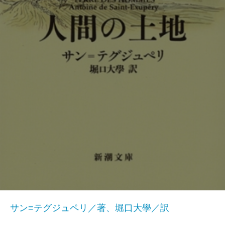
サン=テグジュペリ／著、堀口大學／訳