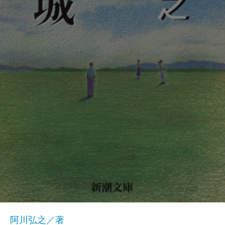
阿川弘之／著