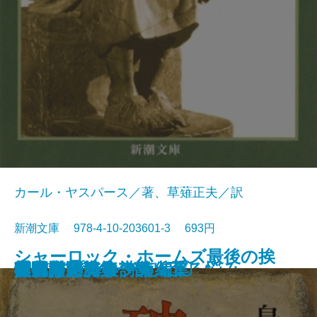
カール・ヤスパース／著、草薙正夫／訳
新潮文庫 978-4-10-203601-3 693円
シャーロック・ホームズ最後の挨
春の城
桜の実の熟する時
千曲川のスケッチ
人間の土地
クヌルプ
夜明け前 第二部〔下〕
夜明け前 第二部〔上〕
小さき者へ・生れ出づる悩み
哲学入門
破戒
夜明け前 第一部〔上〕
夜明け前 第一部〔下〕
肉体の悪魔
青春は美わし
コクトー詩集
アポリネール詩集
人生論ノート
異邦人
スタインベック短編集
拶